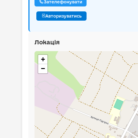
Зателефонувати
Авторизуватись
Локація
+
−