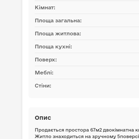
Кімнат:
Площа загальна:
Площа житлова:
Площа кухні:
Поверх:
Меблі:
Стіни:
Опис
Продається простора 67м2 двокімнатна ква
Житло знаходиться на зручному 5поверсі