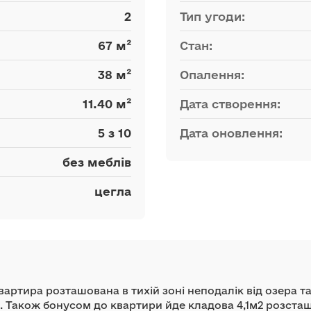
2
Тип угоди:
67 м²
Стан:
38 м²
Опалення:
11.40 м²
Дата створення:
5 з 10
Дата оновлення:
без меблів
цегла
ртира розташована в тихій зоні неподалік від озера та
. Також бонусом до квартири йде кладова 4,1м2 розста