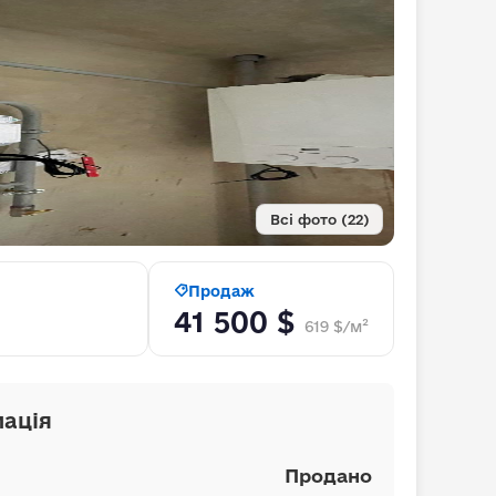
Всі фото (22)
Продаж
41 500 $
619 $/м²
ація
Продано