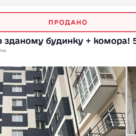
ПРОДАНО
в зданому будинку + комора! 
їна