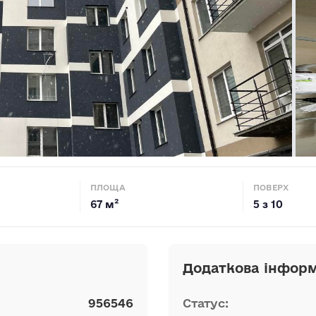
ПЛОЩА
ПОВЕРХ
67 м²
5 з 10
Додаткова інформ
956546
Статус: