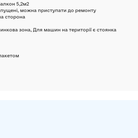
балкон 5,2м2
запущені, можна приступати до ремонту
на сторона
инкова зона, Для машин на території є стоянка
опакетом